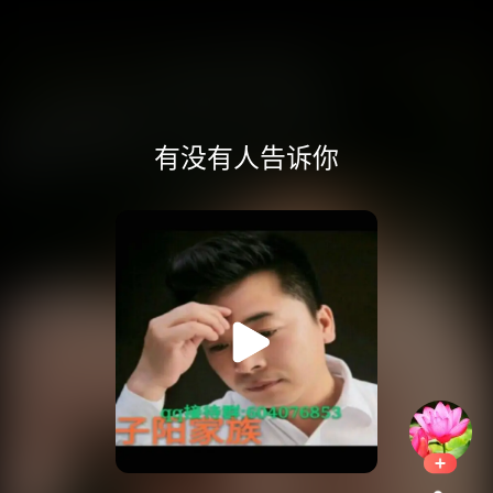
有没有人告诉你