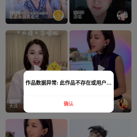
2.5万
2.3万
星星永远发着光
清唱
作品数据异常: 此作品不存在或用户删
除
3.6万
9.0万
确认
天涯
深情败给时间