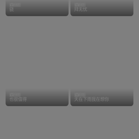
5.5万
2.8万
骁
拜无忧
7.5万
3.7万
也很值得
天在下雨我在想你