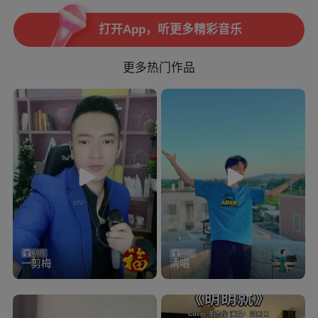
打开App，听更多精彩音乐
更多热门作品
打开App，海量曲库任你唱
6.0万
4.0万
一剪梅
清唱