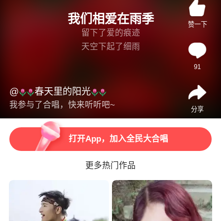
我们相爱在雨季
赞一下
留下了爱的痕迹
天空下起了细雨
那是想你的泪滴
91
日夜的思念盼望你出现
念你的心还在原点守着你
@
春天里的阳光
虽然不能在一起
我参与了合唱，快来听听吧~
打开App，观看高清视频
分享
只好把你藏心底
心痛伤疤擦不去
打开App，加入全民大合唱
梦里喊你的名字
我不愿失去今生的记忆
更多热门作品
打开App，听更多精彩音乐
想你的人还在夜里盼着你
当流星划过苍茫的天际
打开App，海量曲库任你唱
两颗心拉开遥远的距离
这份爱成为美好的回忆