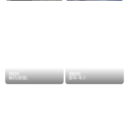
4.7万
18.1万
解药(新版)
那年·年少