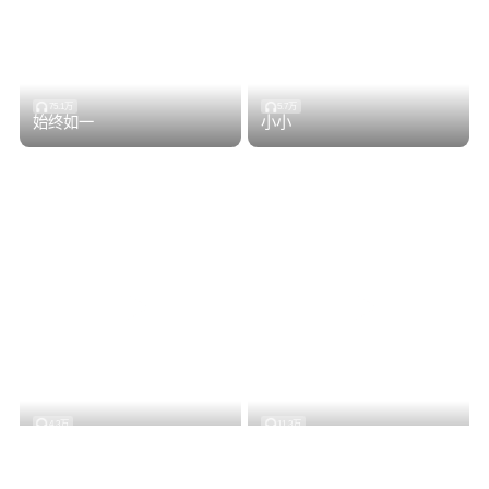
75.1万
5.7万
始终如一
小小
4.3万
11.3万
经过
清唱