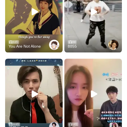
痛苦的我在思念天边的你
虽然不能在一起
只好把你藏心底
心痛伤疤擦不去
梦里喊你的名字
我不愿失去今生的记忆
5.3万
234
You Are Not Alone
8855
想你的人还在夜里盼着你
当流星 划过苍茫的天际
两颗心 拉开遥远的距离
这份爱 成为美好的回忆
痛苦的我 在思念天边的你
当流星 划过苍茫的天际
两颗心 拉开遥远的距离
这份爱 成为美好的回忆
痛苦的我在思念天边的你
痛苦的我在思念天边的你
11.9万
3.8万