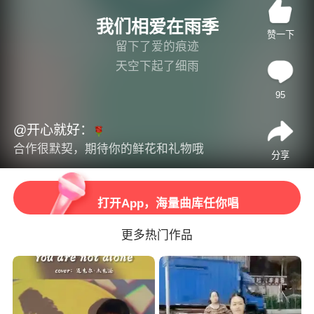
我们相爱在雨季
赞一下
留下了爱的痕迹
天空下起了细雨
打开App，观看高清视频
那是想你的泪滴
95
日夜的思念盼望你出现
打开App，加入全民大合唱
念你的心还在原点守着你
@开心就好：
虽然不能在一起
合作很默契，期待你的鲜花和礼物哦
打开App，听更多精彩音乐
分享
只好把你藏心底
心痛伤疤擦不去
打开App，海量曲库任你唱
梦里喊你的名字
我不愿失去今生的记忆
更多热门作品
想你的人还在夜里盼着你
当流星 划过苍茫的天际
两颗心 拉开遥远的距离
这份爱 成为美好的回忆