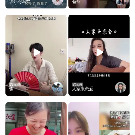
该死的温柔
有些
51.5万
3.2万
骁
大家来恋爱