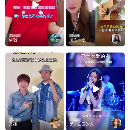
10.8万
2.2万
清唱
风吹一夏
24.1万
20.3万
万疆
第一次爱的人