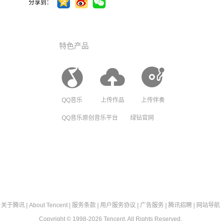
分享到：
奶茶店老板听到
袁
啊啊啊好听，打
特色产品
シ残忍＂伤在自
可以加关注吗
如鲸向海
QQ音乐
上传作品
上传伴奏
火钳刘明！
QQ音乐原创音乐平台
绿钻官网
关于腾讯
|
About Tencent
|
服务条款
|
用户服务协议
|
广告服务
|
腾讯招聘
|
网站导航
Copyright © 1998-2026 Tencent. All Rights Reserved.