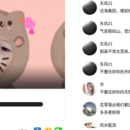
东风21
沧海桑田，楼起
东风21
气息稳如山，音
东风21
假装不哭太悲哀
东风21
不要压抑你的天赋9( ˶
华
不要压抑你的天赋9( ˶
花零落@我们都
多多更新呀
风水能流