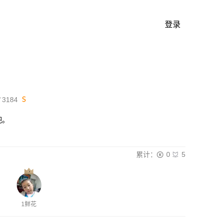
登录
3184
吧。
累计：
0
5
1鲜花