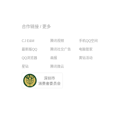
了还以为是我唱的，崇拜的看我半天
2019-09-09 01:02
爆电话
合作链接 /
更多
手
2019-12-12 15:03
CJ E&M
腾讯视频
手机QQ空间
最新版QQ
腾讯社交广告
电脑管家
2019-12-15 09:14
QQ浏览器
画报
黄钻活动
星钻
腾讯微云