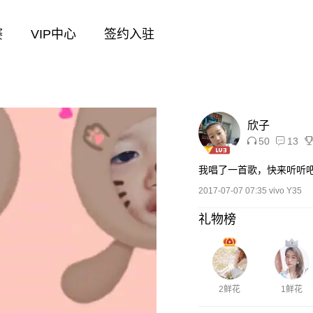
赛
VIP中心
签约入驻
欣子
50
13
我唱了一首歌，快来听听
2017-07-07 07:35 vivo Y35
礼物榜
2鲜花
1鲜花