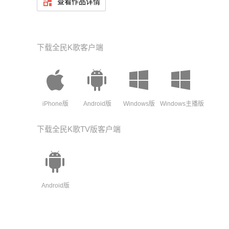
查看作品详情
你在思念谁
黑黑的天空低垂
下载全民K歌客户端
亮亮的繁星相随
虫儿飞虫儿飞
X1
你在思念谁
iPhone版
Android版
Windows版
Windows主播版
天上的星星流泪
下载全民K歌TV版客户端
地上的玫瑰枯萎
冷风吹冷风吹
只要有你陪
Android版
虫儿飞花儿睡
一双又一对才美