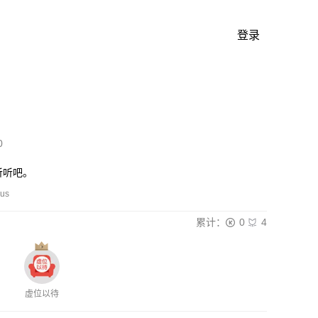
登录
0
听听吧。
lus
累计：
0
4
虚位以待