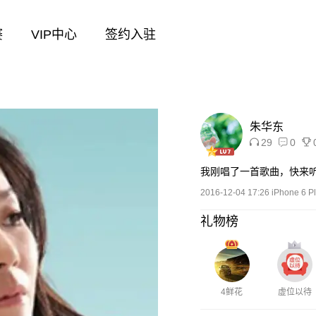
赛
VIP中心
签约入驻
朱华东
29
0
我刚唱了一首歌曲，快来
2016-12-04 17:26 iPhone 6 P
礼物榜
4鲜花
虚位以待