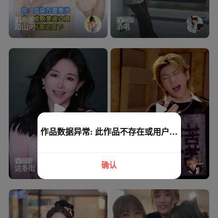
14.7万
6.8万
踏山河
清唱
作品数据异常: 此作品不存在或用户删
除
2.5万
18.0万
确认
这条街
三国恋