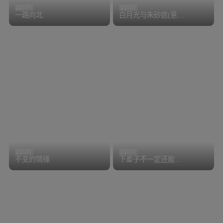
2.2万
3.1万
一路向北
白月光与朱砂痣(意境古风版)
1.3万
3.2万
不变的情缘
下辈子不一定还能遇见你