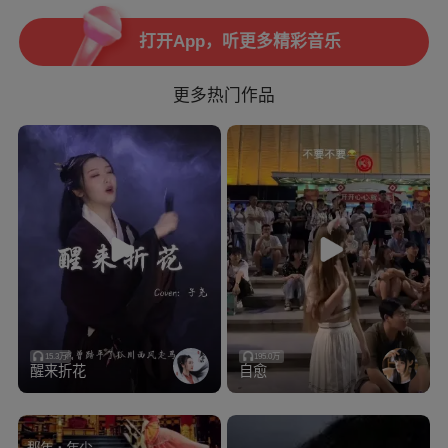
打开App，听更多精彩音乐
更多热门作品
打开App，海量曲库任你唱
15.3万
195.0万
醒来折花
自愈