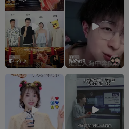
12.5万
5.6万
那年·年少
残留梦境