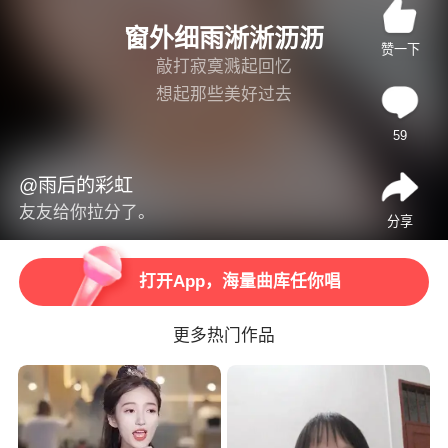
窗外细雨淅淅沥沥
赞一下
敲打寂寞溅起回忆
想起那些美好过去
打开App，观看高清视频
你的面容渐渐清晰
59
在这拥挤的城市里
打开App，加入全民大合唱
遍寻不到哪个是你
@雨后的彩虹
多情自古伤别离
友友给你拉分了。
打开App，听更多精彩音乐
分享
点点滴滴化作叹息
天在下雨我在想你
打开App，海量曲库任你唱
不知道你是否有感应
出门在外都不容易
更多热门作品
千万小心保重自己
天在下雨我在想你
你是否知道我的情意
也许有人把我代替