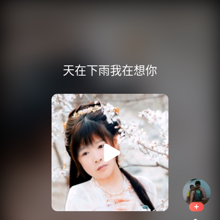
天在下雨我在想你